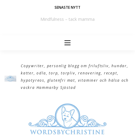
Skip
SENASTE NYTT
to
e
Mindfulness – tack mamma
content
Copywriter, personlig blogg om friluftsliv, hundar,
katter, odla, torp, torpliv, renovering, recept,
hypotyreos, glutenfri mat, vitaminer och hälsa och
vackra Hammarby Sjöstad