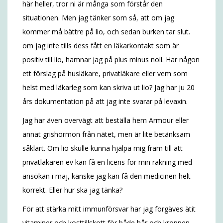
här heller, tror ni är många som förstår den
situationen. Men jag tänker som så, att om jag
kommer må bättre på lio, och sedan burken tar slut.
om jag inte tills dess fått en läkarkontakt som är
positiv till lio, hamnar jag på plus minus noll. Har någon
ett förslag på husläkare, privatläkare eller vem som
helst med läkarleg som kan skriva ut lio? Jag har ju 20
års dokumentation på att jag inte svarar på levaxin.
Jag har även övervägt att beställa hem Armour eller
annat grishormon från nätet, men är lite betänksam
såklart. Om lio skulle kunna hjälpa mig fram till att
privatläkaren ev kan få en licens för min räkning med
ansökan i maj, kanske jag kan få den medicinen helt
korrekt. Eller hur ska jag tänka?
För att stärka mitt immunförsvar har jag förgäves ätit
vitaminer och kosttillskott för både hår och kroppen