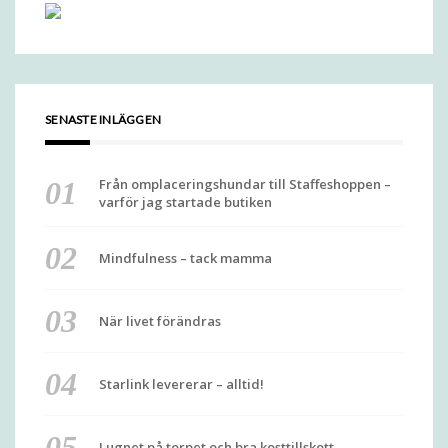
SENASTE INLÄGGEN
Från omplaceringshundar till Staffeshoppen –
varför jag startade butiken
Mindfulness – tack mamma
När livet förändras
Starlink levererar – alltid!
Lugnet på torpet och bra kosttillskott