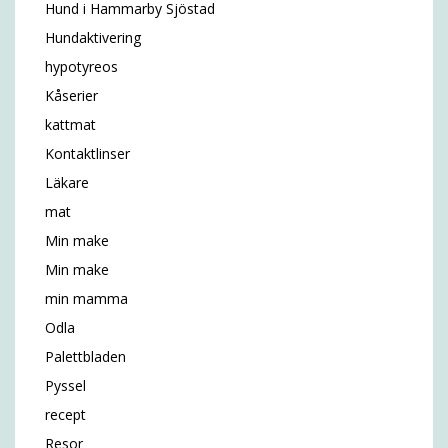
Hund i Hammarby Sjöstad
Hundaktivering
hypotyreos
Kåserier
kattmat
Kontaktlinser
Läkare
mat
Min make
Min make
min mamma
Odla
Palettbladen
Pyssel
recept
Resor