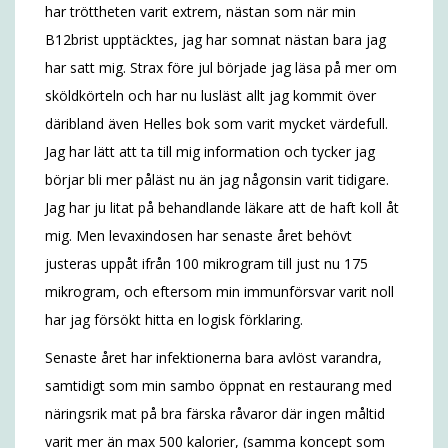
har tröttheten varit extrem, nästan som när min
B12brist upptäcktes, jag har somnat nästan bara jag
har satt mig. Strax före jul började jag läsa på mer om
sköldkörteln och har nu lusläst allt jag kommit över
däribland även Helles bok som varit mycket värdefull.
Jag har lätt att ta till mig information och tycker jag
börjar bli mer påläst nu än jag någonsin varit tidigare.
Jag har ju litat på behandlande läkare att de haft koll åt
mig. Men levaxindosen har senaste året behövt
justeras uppåt ifrån 100 mikrogram till just nu 175
mikrogram, och eftersom min immunförsvar varit noll
har jag försökt hitta en logisk förklaring.
Senaste året har infektionerna bara avlöst varandra,
samtidigt som min sambo öppnat en restaurang med
näringsrik mat på bra färska råvaror där ingen måltid
varit mer än max 500 kalorier, (samma koncept som