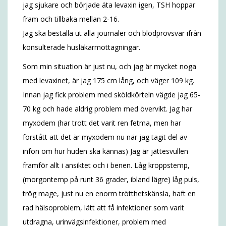
jag sjukare och började äta levaxin igen, TSH hoppar
fram och tillbaka mellan 2-16.
Jag ska beställa ut alla journaler och blodprovsvar ifrån
konsulterade husläkarmottagningar.
Som min situation är just nu, och jag är mycket noga
med levaxinet, är jag 175 cm lång, och väger 109 kg.
Innan jag fick problem med sköldkörteln vägde jag 65-
70 kg och hade aldrig problem med övervikt. Jag har
myxödem (har trott det varit ren fetma, men har
förstått att det är myxödem nu när jag tagit del av
infon om hur huden ska kännas) Jag är jättesvullen
framför allt i ansiktet och i benen. Låg kroppstemp,
(morgontemp på runt 36 grader, ibland lägre) låg puls,
trög mage, just nu en enorm trötthetskänsla, haft en
rad hälsoproblem, lätt att få infektioner som varit
utdragna, urinvägsinfektioner, problem med