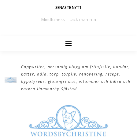
Skip
SENASTE NYTT
to
e
Mindfulness – tack mamma
content
Copywriter, personlig blogg om friluftsliv, hundar,
katter, odla, torp, torpliv, renovering, recept,
hypotyreos, glutenfri mat, vitaminer och hälsa och
vackra Hammarby Sjöstad