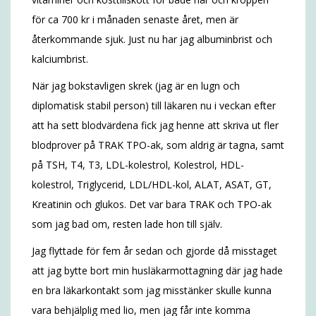
för ca 700 kr i månaden senaste året, men är
återkommande sjuk. Just nu har jag albuminbrist och
kalciumbrist.
När jag bokstavligen skrek (jag är en lugn och
diplomatisk stabil person) till läkaren nu i veckan efter
att ha sett blodvärdena fick jag henne att skriva ut fler
blodprover på TRAK TPO-ak, som aldrig är tagna, samt
på TSH, T4, T3, LDL-kolestrol, Kolestrol, HDL-
kolestrol, Triglycerid, LDL/HDL-kol, ALAT, ASAT, GT,
Kreatinin och glukos. Det var bara TRAK och TPO-ak
som jag bad om, resten lade hon till själv.
Jag flyttade för fem år sedan och gjorde då misstaget
att jag bytte bort min husläkarmottagning där jag hade
en bra läkarkontakt som jag misstänker skulle kunna
vara behjälplig med lio, men jag får inte komma