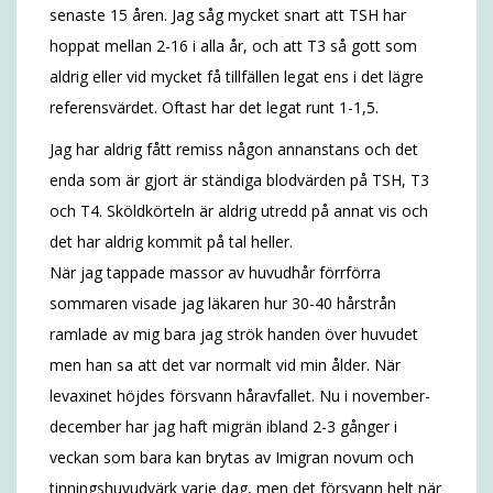
senaste 15 åren. Jag såg mycket snart att TSH har
hoppat mellan 2-16 i alla år, och att T3 så gott som
aldrig eller vid mycket få tillfällen legat ens i det lägre
referensvärdet. Oftast har det legat runt 1-1,5.
Jag har aldrig fått remiss någon annanstans och det
enda som är gjort är ständiga blodvärden på TSH, T3
och T4. Sköldkörteln är aldrig utredd på annat vis och
det har aldrig kommit på tal heller.
När jag tappade massor av huvudhår förrförra
sommaren visade jag läkaren hur 30-40 hårstrån
ramlade av mig bara jag strök handen över huvudet
men han sa att det var normalt vid min ålder. När
levaxinet höjdes försvann håravfallet. Nu i november-
december har jag haft migrän ibland 2-3 gånger i
veckan som bara kan brytas av Imigran novum och
tinningshuvudvärk varje dag, men det försvann helt när