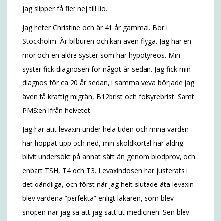
jag slipper få fler nej till lio.
Jag heter Christine och är 41 år gammal. Bor i
Stockholm. Är bilburen och kan även flyga. Jag har en
mor och en äldre syster som har hypotyreos. Min
syster fick diagnosen för något år sedan. Jag fick min
diagnos för ca 20 år sedan, i samma veva började jag
även få kraftig migrän, B12brist och folsyrebrist. Samt
PMS:en ifrån helvetet.
Jag har ätit levaxin under hela tiden och mina värden
har hoppat upp och ned, min sköldkörtel har aldrig
blivit undersökt på annat sätt än genom blodprov, och
enbart TSH, T4 och T3. Levaxindosen har justerats i
det oändliga, och först när jag helt slutade äta levaxin
blev värdena ”perfekta” enligt läkaren, som blev
snopen när jag sa att jag satt ut medicinen. Sen blev