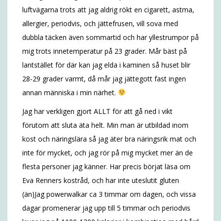
luftvägarna trots att jag aldrig rökt en cigarett, astma,
allergier, periodvis, och jättefrusen, vill sova med
dubbla täcken även sommartid och har yllestrumpor på
mig trots innetemperatur på 23 grader. Mår bäst på
lantstället för där kan jag elda i kaminen så huset blir
28-29 grader varmt, då mår jag jättegott fast ingen
annan människa i min närhet.
Jag har verkligen gjort ALLT för att gå ned i vikt
förutom att sluta äta helt. Min man är utbildad inom
kost och näringslära så jag äter bra näringsrik mat och
inte för mycket, och jag rör på mig mycket mer än de
flesta personer jag känner. Har precis börjat läsa om
Eva Renners kostråd, och har inte uteslutit gluten
(än)Jag powerwalkar ca 3 timmar om dagen, och vissa
dagar promenerar jag upp till 5 timmar och periodvis