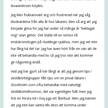
levaxindosen höjdes.
Jag blev fruktansvärt arg och frustrerad när jag såg
blodvärdena från alla år hos läkaren, blev så arg att jag
började grina för jag har under så många år ”beklagat
mig” utan gehör. Det ledde till en remiss till
endokronologen på Huddinge sjukhus, men jag vet inte
hur lång tid det tar. Jag har även hört från en vän att de
inte vill behandla med lio så jag tror inte det kommer
ge någonting ändå.
Vad jag har gjort så här långt är att jag genom tips i
sköldkörtelgrupper fått tips om en privat läkare i
Stockholm som ofta behandlar med naturligt
skölldkörtelhormon, det var egentligen fullt men jag
fick en första tid i maj pga ett återbud. Men jag känner
att jag inte kan vänta tills dess att komma under