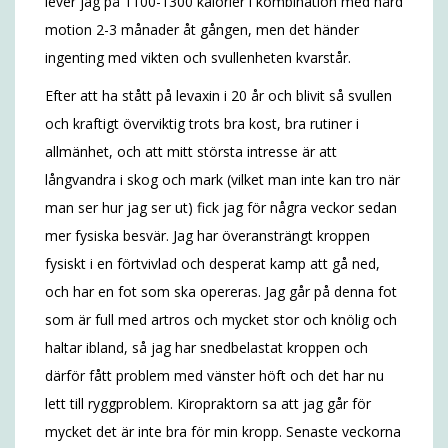
lever jag på 1100-1300 kalorier i kombination med hård
motion 2-3 månader åt gången, men det händer
ingenting med vikten och svullenheten kvarstår.
Efter att ha stått på levaxin i 20 år och blivit så svullen
och kraftigt överviktig trots bra kost, bra rutiner i
allmänhet, och att mitt största intresse är att
långvandra i skog och mark (vilket man inte kan tro när
man ser hur jag ser ut) fick jag för några veckor sedan
mer fysiska besvär. Jag har överansträngt kroppen
fysiskt i en förtvivlad och desperat kamp att gå ned,
och har en fot som ska opereras. Jag går på denna fot
som är full med artros och mycket stor och knölig och
haltar ibland, så jag har snedbelastat kroppen och
därför fått problem med vänster höft och det har nu
lett till ryggproblem. Kiropraktorn sa att jag går för
mycket det är inte bra för min kropp. Senaste veckorna