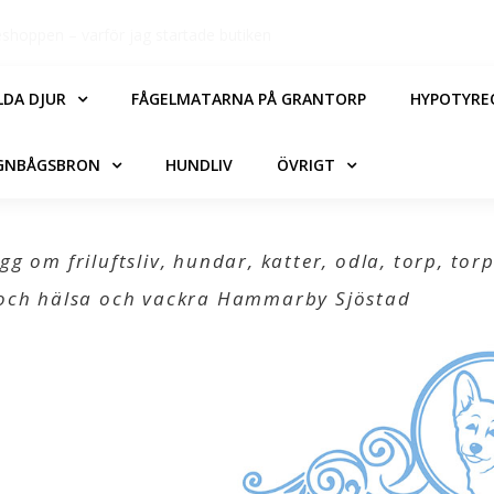
När livet förändras
LDA DJUR
FÅGELMATARNA PÅ GRANTORP
HYPOTYRE
GNBÅGSBRON
HUNDLIV
ÖVRIGT
gg om friluftsliv, hundar, katter, odla, torp, torp
r och hälsa och vackra Hammarby Sjöstad