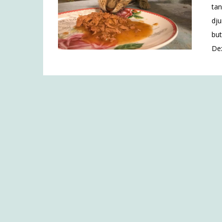
tan
dju
but
Dex