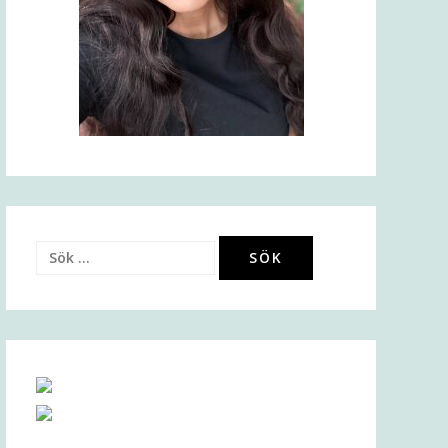
Sök
efter: