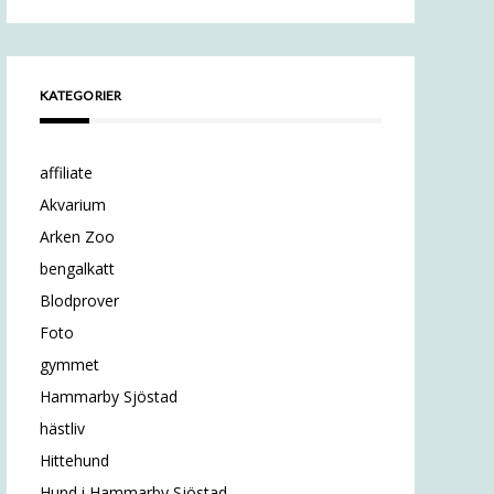
KATEGORIER
affiliate
Akvarium
Arken Zoo
bengalkatt
Blodprover
Foto
gymmet
Hammarby Sjöstad
hästliv
Hittehund
Hund i Hammarby Sjöstad