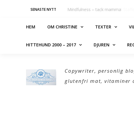
Skip
ör jag startade butiken
Mindfulness – tack mamma
SENASTE NYTT
to
content
HEM
OM CHRISTINE
TEXTER
VI
HITTEHUND 2000 – 2017
DJUREN
RE
Copywriter, personlig blo
glutenfri mat, vitamine