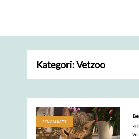
Kategori:
Vetzoo
Ben
BENGALKATT
-In
Vet