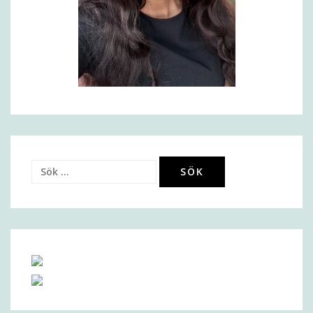
Sök
efter: