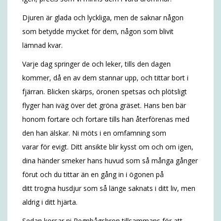
Djuren är glada och lyckliga, men de saknar någon
som betydde mycket för dem, någon som blivit
lämnad kvar.
Varje dag springer de och leker, tills den dagen
kommer, då en av dem stannar upp, och tittar bort i
fjärran. Blicken skärps, öronen spetsas och plötsligt
flyger han iväg över det gröna gräset. Hans ben bär
honom fortare och fortare tills han återförenas med
den han älskar. Ni möts i en omfamning som
varar för evigt. Ditt ansikte blir kysst om och om igen,
dina händer smeker hans huvud som så många gånger
förut och du tittar än en gång in i ögonen på
ditt trogna husdjur som så länge saknats i ditt liv, men
aldrig i ditt hjärta.
Sedan korsar ni Regnbågsbron tillsammans för att