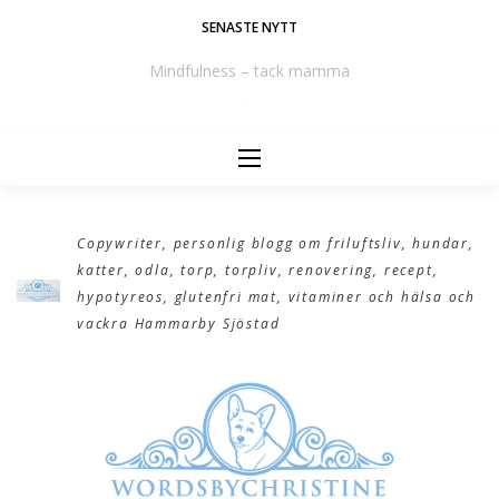
Skip
SENASTE NYTT
to
e
Mindfulness – tack mamma
content
Copywriter, personlig blogg om friluftsliv, hundar,
katter, odla, torp, torpliv, renovering, recept,
hypotyreos, glutenfri mat, vitaminer och hälsa och
vackra Hammarby Sjöstad