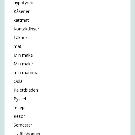
hypotyreos
Kåserier
kattmat
Kontaktlinser
Läkare
mat
Min make
Min make
min mamma
Odla
Palettbladen
Pyssel
recept
Resor
Semester
staffeshoppen