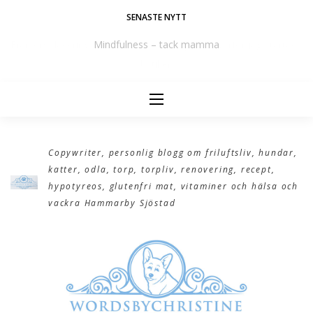
Skip
SENASTE NYTT
to
e
Mindfulness – tack mamma
content
Copywriter, personlig blogg om friluftsliv, hundar,
katter, odla, torp, torpliv, renovering, recept,
hypotyreos, glutenfri mat, vitaminer och hälsa och
vackra Hammarby Sjöstad