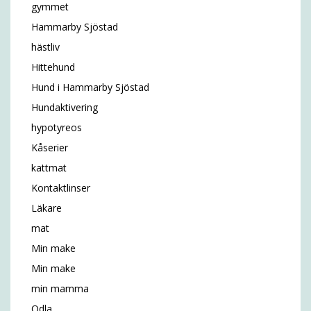
gymmet
Hammarby Sjöstad
hästliv
Hittehund
Hund i Hammarby Sjöstad
Hundaktivering
hypotyreos
Kåserier
kattmat
Kontaktlinser
Läkare
mat
Min make
Min make
min mamma
Odla